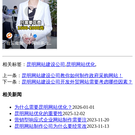
相关标签：
昆明网站建设公司
,
昆明网站优化
,
上一条：
昆明网站建设公司教你如何制作政府采购网站！
下一条：
昆明网站建设公司开发外贸网站需要考虑哪些因素？
相关新闻
为什么需要昆明网站优化？
2026-01-01
昆明网站优化的重要性
2025-12-02
营销型响应式企业网站制作需要注
2023-11-20
昆明网站制作公司为什么要经常改
2023-11-13