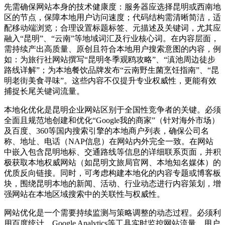
先需确保网站本身的技术健康度：服务器应选择昆明或西南地
区的节点，保障本地用户访问速度；代码结构需清晰简洁，适
配移动端浏览；合理设置标题标签、元描述及关键词，尤其应
融入“昆明”、“云南”等地域词汇及行业核心词。在内容层面，
需持续产出高质量、原创且符合本地用户搜索意图的内容，例
如：为旅行社网站撰写“昆明冬季观鸥攻略”、“滇池周边徒步
路线详解”；为本地餐饮品牌发布“云南野生菌烹饪指南”、“昆
明老街美食寻味”。这些内容不仅提升专业权威性，更能有效
捕捉长尾关键词流量。
本地化优化是昆明企业网站区别于全国性竞争者的关键。必须
全面且规范地创建和优化“Google我的商家”（针对海外市场）
及百度、360等国内搜索引擎的本地商户列表，确保公司名
称、地址、电话（NAP信息）在网站内外完全一致。在网站
中嵌入包含昆明地标、交通路线等信息的详细联系页面，并积
极获取本地权威网站（如昆明文旅局官网、本地知名媒体）的
优质反向链接。同时，可考虑构建本地化的内容专题或博客板
块，围绕昆明本地的新闻、活动、行业动态进行内容策划，增
强网站在本地区域搜索中的关联性与权威性。
网站优化是一个需要持续监测与策略调整的动态过程。必须利
用百度统计、Google Analytics等工具实时监控网站流量、用户