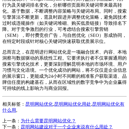
行为及关键词排名变化，分析哪些页面和关键词带来最高转
化。基于数据，不断调整内容策略与关键词布局。同时，搜索
引擎算法不断更新，需及时跟进并调整优化策略，避免因技术
过时或违规操作（如关键词堆砌、购买低质链接）导致排名下
降。对于竞争激烈的行业，可考虑结合搜索引擎营销
（SEM），即付费竞价广告，与自然优化（SEO）形成协同，
在特定时段或针对核心关键词快速获取优质展示位。
总而言之，在昆明进行网站优化是一项融合技术、内容、本地
洞察与数据驱动的系统性工程。它要求执行者不仅掌握通用的
搜索引擎优化技术，更要深刻理解昆明本地的市场环境、用户
习惯与文化语境。一个优化成功的网站，将不仅仅是企业信息
的展示窗口，更能成为24小时不间断的精准客户获取渠道、品
牌信任度的构建基石，从而在区域性的数字竞争中为企业赢得
可持续的线上影响力与商业回报。
相关标签：
昆明网站优化
,
昆明网站优化用处
,
昆明网站优化有
什么用
,
上一条：
为什么需要昆明网站优化？
下一条：
昆明网站建设对于一个企业来说有什么用处？